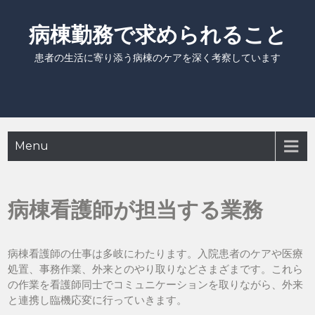
Skip
to
病棟勤務で求められること
content
患者の生活に寄り添う病棟のケアを深く考察しています
Menu
病棟看護師が担当する業務
病棟看護師の仕事は多岐にわたります。入院患者のケアや医療
処置、事務作業、外来とのやり取りなどさまざまです。これら
の作業を看護師同士でコミュニケーションを取りながら、外来
と連携し臨機応変に行っていきます。