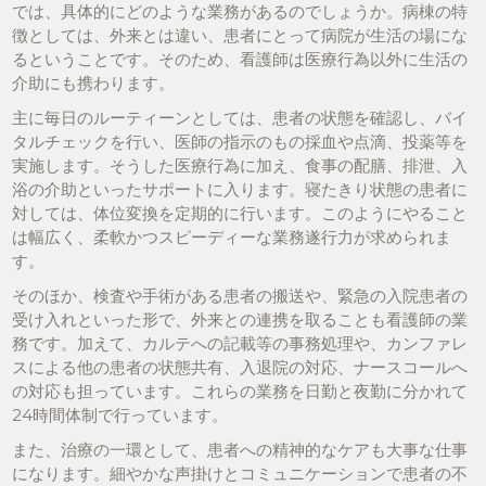
では、具体的にどのような業務があるのでしょうか。病棟の特
徴としては、外来とは違い、患者にとって病院が生活の場にな
るということです。そのため、看護師は医療行為以外に生活の
介助にも携わります。
主に毎日のルーティーンとしては、患者の状態を確認し、バイ
タルチェックを行い、医師の指示のもの採血や点滴、投薬等を
実施します。そうした医療行為に加え、食事の配膳、排泄、入
浴の介助といったサポートに入ります。寝たきり状態の患者に
対しては、体位変換を定期的に行います。このようにやること
は幅広く、柔軟かつスピーディーな業務遂行力が求められま
す。
そのほか、検査や手術がある患者の搬送や、緊急の入院患者の
受け入れといった形で、外来との連携を取ることも看護師の業
務です。加えて、カルテへの記載等の事務処理や、カンファレ
スによる他の患者の状態共有、入退院の対応、ナースコールへ
の対応も担っています。これらの業務を日勤と夜勤に分かれて
24時間体制で行っています。
また、治療の一環として、患者への精神的なケアも大事な仕事
になります。細やかな声掛けとコミュニケーションで患者の不